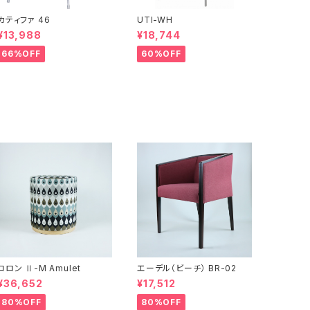
カティファ 46
UTI-WH
¥13,988
¥18,744
66%OFF
60%OFF
コロン Ⅱ-M Amulet
エーデル（ビーチ） BR-02
¥36,652
¥17,512
80%OFF
80%OFF