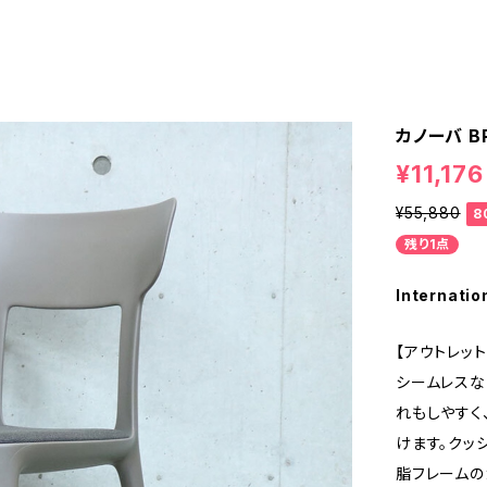
カノーバ BR
¥11,176
¥55,880
8
残り1点
Internatio
【アウトレット
シームレスな
れもしやすく
けます。クッ
脂フレームの