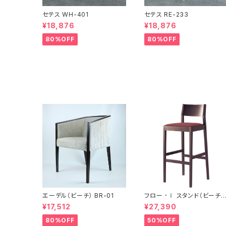
セテス WH-401
セテス RE-233
¥18,876
¥18,876
80%OFF
80%OFF
エーデル（ビーチ） BR-01
フロー ･Ⅰ スタンド（ビーチ）
BR
¥17,512
¥27,390
80%OFF
50%OFF