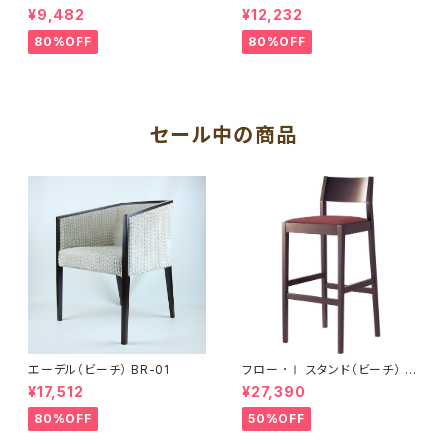
A
¥9,482
¥12,232
80%OFF
80%OFF
セール中の商品
エーデル（ビーチ） BR-01
フロー ･Ⅰ スタンド（ビーチ） B
R
¥17,512
¥27,390
80%OFF
50%OFF