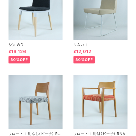
シン WD
リムカⅡ
¥16,126
¥12,012
80%OFF
80%OFF
フロー ･Ⅱ 肘なし（ビーチ） RN
フロー ･Ⅱ 肘付（ビーチ） RNA