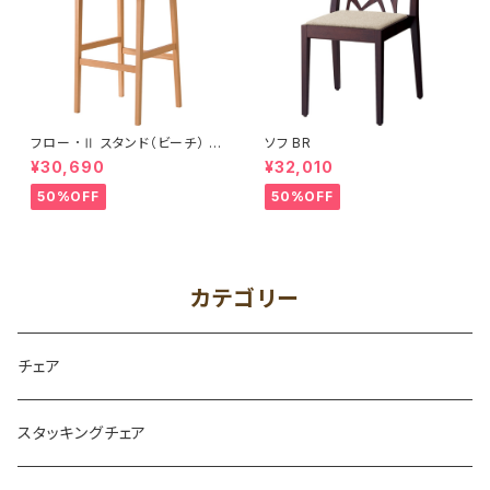
フロー ･Ⅱ スタンド（ビーチ） R
ソフ BR
NA
¥30,690
¥32,010
50%OFF
50%OFF
カテゴリー
チェア
スタッキングチェア