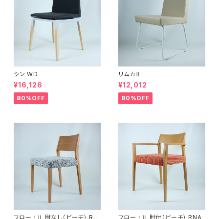
シン WD
リムカⅡ
¥16,126
¥12,012
80%OFF
80%OFF
フロー ･Ⅱ 肘なし（ビーチ） RN
フロー ･Ⅱ 肘付（ビーチ） RNA