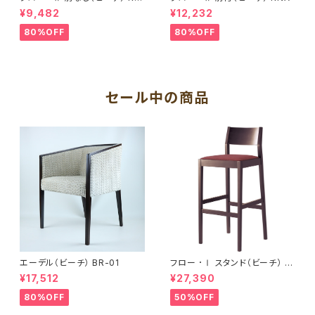
A
¥9,482
¥12,232
80%OFF
80%OFF
セール中の商品
エーデル（ビーチ） BR-01
フロー ･Ⅰ スタンド（ビーチ） B
R
¥17,512
¥27,390
80%OFF
50%OFF