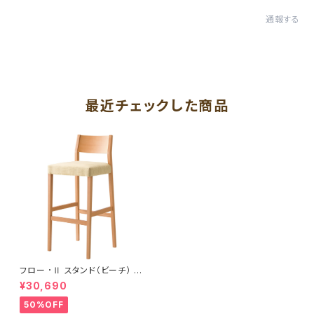
通報する
最近チェックした商品
フロー ･Ⅱ スタンド（ビーチ） R
NA
¥30,690
50%OFF