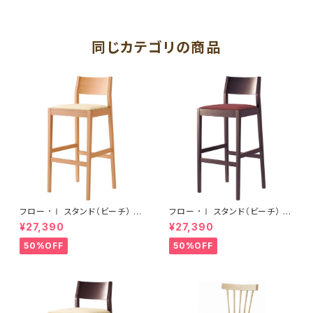
同じカテゴリの商品
フロー ･Ⅰ スタンド（ビーチ） R
フロー ･Ⅰ スタンド（ビーチ） B
NA
R
¥27,390
¥27,390
50%OFF
50%OFF