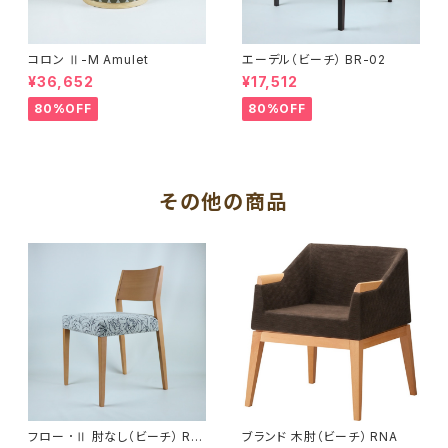
コロン Ⅱ-M Amulet
エーデル（ビーチ） BR-02
¥36,652
¥17,512
80%OFF
80%OFF
その他の商品
フロー ･Ⅱ 肘なし（ビーチ） RN
ブランド 木肘（ビーチ） RNA