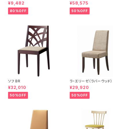
A
¥9,482
¥58,575
80%OFF
50%OFF
ソフ BR
ラ・エリーゼ（ラバーウッド）
¥32,010
¥29,920
50%OFF
50%OFF