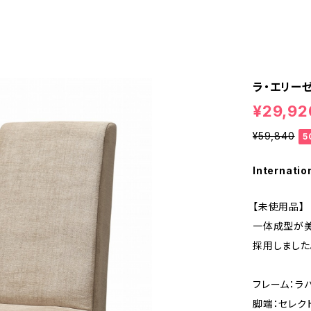
ラ・エリー
¥29,92
¥59,840
5
Internatio
【未使用品】
一体成型が美
採用しました
フレーム：ラ
脚端：セレク