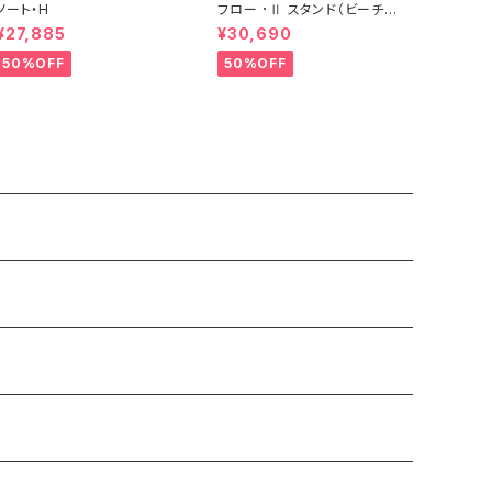
ノート・H
フロー ･Ⅱ スタンド（ビーチ）
RNA
¥27,885
¥30,690
50%OFF
50%OFF