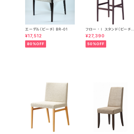
エーデル（ビーチ） BR-01
フロー ･Ⅰ スタンド（ビーチ）
BR
¥17,512
¥27,390
80%OFF
50%OFF