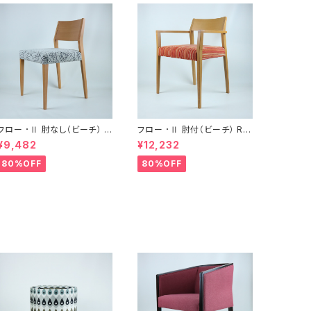
フロー ･Ⅱ 肘なし（ビーチ） R
フロー ･Ⅱ 肘付（ビーチ） RN
NA
A
¥9,482
¥12,232
80%OFF
80%OFF