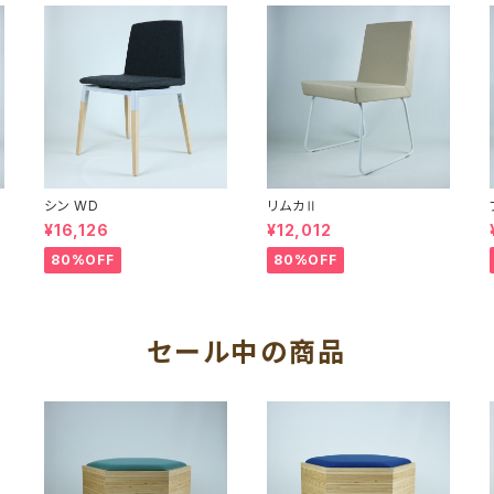
シン WD
リムカⅡ
¥16,126
¥12,012
80%OFF
80%OFF
セール中の商品