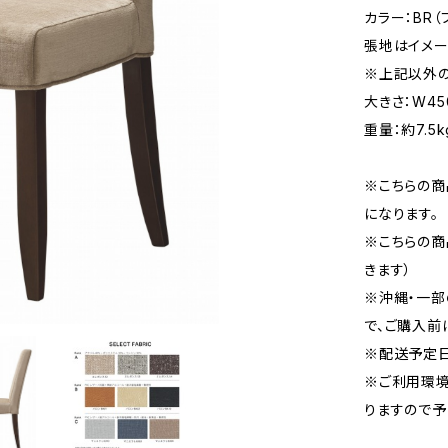
カラー：BR（
張地はイメージ
※上記以外の
大きさ：W450
重量：約7.5k
※こちらの商
になります。
※こちらの商
きます）
※沖縄・一
で、ご購入前
※配送予定日
※ご利用環境
りますので予