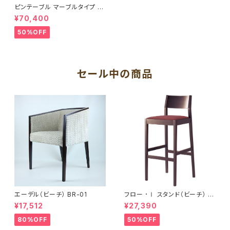
ピンテーブル マーブルタイプ G
N
¥70,400
50%OFF
セール中の商品
エーデル（ビーチ） BR-01
フロー ･Ⅰ スタンド（ビーチ） B
R
¥17,512
¥27,390
80%OFF
50%OFF